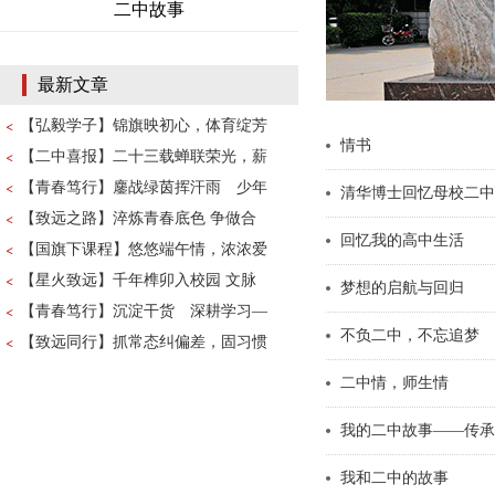
二中故事
最新文章
【弘毅学子】锦旗映初心，体育绽芳
情书
【二中喜报】二十三载蝉联荣光，薪
【青春笃行】鏖战绿茵挥汗雨 少年
清华博士回忆母校二中
【致远之路】淬炼青春底色 争做合
回忆我的高中生活
【国旗下课程】悠悠端午情，浓浓爱
【星火致远】千年榫卯入校园 文脉
梦想的启航与回归
【青春笃行】沉淀干货 深耕学习—
不负二中，不忘追梦
【致远同行】抓常态纠偏差，固习惯
二中情，师生情
我的二中故事——传承
我和二中的故事