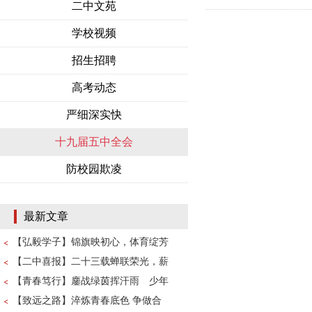
二中文苑
学校视频
招生招聘
高考动态
严细深实快
十九届五中全会
防校园欺凌
最新文章
【弘毅学子】锦旗映初心，体育绽芳
【二中喜报】二十三载蝉联荣光，薪
【青春笃行】鏖战绿茵挥汗雨 少年
【致远之路】淬炼青春底色 争做合