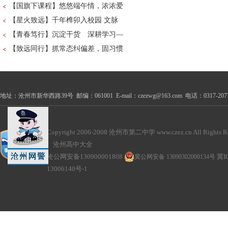
【国旗下课程】悠悠端午情，浓浓爱
【星火致远】千年榫卯入校园 文脉
【青春笃行】沉淀干货 深耕学习—
【致远同行】抓常态纠偏差，固习惯
地址：沧州市新华西路39号 邮编：061001 E-mail：czezwg@163.com 电话：0317-2077100
Copyright 2006-2008 沧州市第二中学 www.czez.cn All Rights Re
沧州高中大全
沧公网安备130900001808
冀公网安备 13090302000134号
冀I
13006140号-1