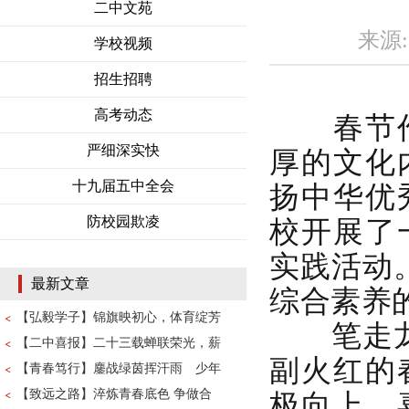
二中文苑
来源: 
学校视频
招生招聘
春节作
高考动态
厚的文化
严细深实快
扬中华优
十九届五中全会
校开展了
防校园欺凌
实践活动
最新文章
综合素养
【弘毅学子】锦旗映初心，体育绽芳
笔走龙“
【二中喜报】二十三载蝉联荣光，薪
副火红的
【青春笃行】鏖战绿茵挥汗雨 少年
极向上、
【致远之路】淬炼青春底色 争做合