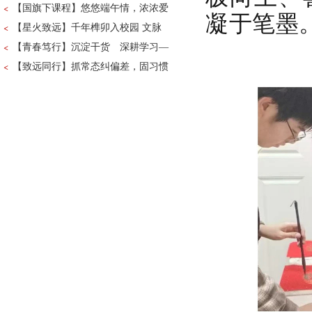
【国旗下课程】悠悠端午情，浓浓爱
凝于笔墨
【星火致远】千年榫卯入校园 文脉
【青春笃行】沉淀干货 深耕学习—
【致远同行】抓常态纠偏差，固习惯