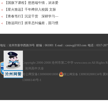
【国旗下课程】悠悠端午情，浓浓爱
【星火致远】千年榫卯入校园 文脉
【青春笃行】沉淀干货 深耕学习—
【致远同行】抓常态纠偏差，固习惯
地址：沧州市新华西路39号 邮编：061001 E-mail：czezwg@163.com 电话：0317-2077100
Copyright 2006-2008 沧州市第二中学 www.czez.cn All Rights Re
沧州高中大全
沧公网安备130900001808
冀公网安备 13090302000134号
冀I
13006140号-1