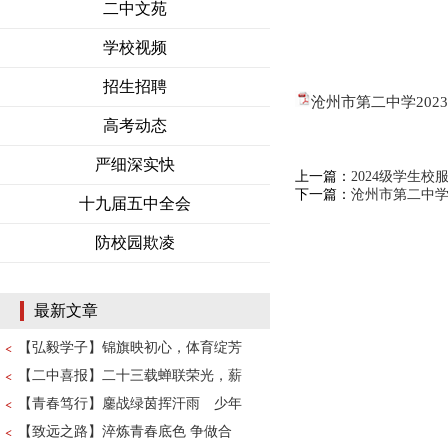
二中文苑
学校视频
招生招聘
沧州市第二中学202
高考动态
严细深实快
上一篇：
2024级学生
下一篇：
沧州市第二中学
十九届五中全会
防校园欺凌
最新文章
【弘毅学子】锦旗映初心，体育绽芳
【二中喜报】二十三载蝉联荣光，薪
【青春笃行】鏖战绿茵挥汗雨 少年
【致远之路】淬炼青春底色 争做合