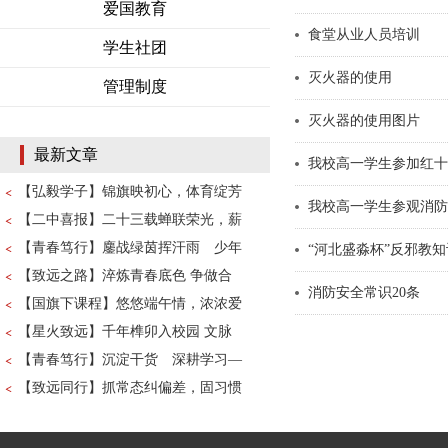
爱国教育
食堂从业人员培训
学生社团
灭火器的使用
管理制度
灭火器的使用图片
最新文章
我校高一学生参加红十
【弘毅学子】锦旗映初心，体育绽芳
我校高一学生参观消防
【二中喜报】二十三载蝉联荣光，薪
【青春笃行】鏖战绿茵挥汗雨 少年
“河北盛淼杯”反邪教
【致远之路】淬炼青春底色 争做合
消防安全常识20条
【国旗下课程】悠悠端午情，浓浓爱
【星火致远】千年榫卯入校园 文脉
【青春笃行】沉淀干货 深耕学习—
【致远同行】抓常态纠偏差，固习惯