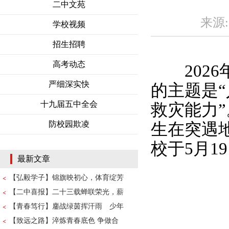
二中文苑
来源: 
学校视频
招生招聘
高考动态
2026年
严细深实快
的主题是
十九届五中全会
救灾能力
防校园欺凌
生在突遇
校于5月
最新文章
【弘毅学子】锦旗映初心，体育绽芳
【二中喜报】二十三载蝉联荣光，薪
【青春笃行】鏖战绿茵挥汗雨 少年
【致远之路】淬炼青春底色 争做合