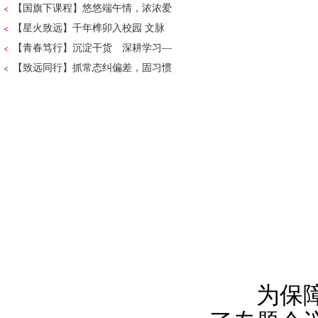
【国旗下课程】悠悠端午情，浓浓爱
【星火致远】千年榫卯入校园 文脉
【青春笃行】沉淀干货 深耕学习—
【致远同行】抓常态纠偏差，固习惯
为保障此