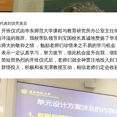
代表刘洪芳发言
班仪式由华东师范大学课程与教育研究所办公室主任傅
情洋溢的致辞。我校带队领导刘宝国校长真诚地赞扬了华
东师大的敬仰之情 ，勉励老师们珍惜来之不易的学习机会
，表示一定认真学习，努力拔节，借此机会提升自我，借
短而热烈的开班仪式后，老师们就全神贯注地投入到了
，群情投入，积极和崔充漷教授互动，相信老师们定会收