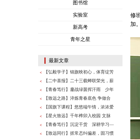
图书馆
沧
实验室
修
加
新高考
青年之星
最新文章
【弘毅学子】锦旗映初心，体育绽芳
【二中喜报】二十三载蝉联荣光，薪
【青春笃行】鏖战绿茵挥汗雨 少年
【致远之路】淬炼青春底色 争做合
【国旗下课程】悠悠端午情，浓浓爱
【星火致远】千年榫卯入校园 文脉
【青春笃行】沉淀干货 深耕学习—
【致远同行】抓常态纠偏差，固习惯