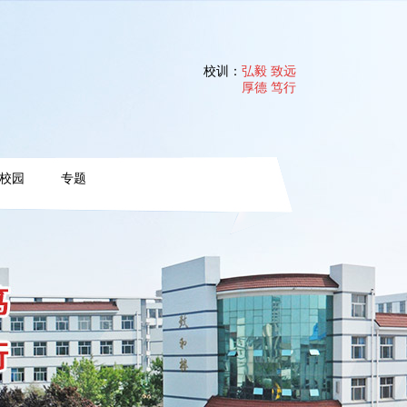
校训：
弘毅 致远
厚德 笃行
校园
专题