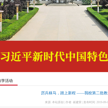
1
2
3
教学活动
厉兵秣马，踏上新程 ——我校第二批
来源: 本站原创 | 作者: 崔建荣 | 发布时间: 2019-09-06 