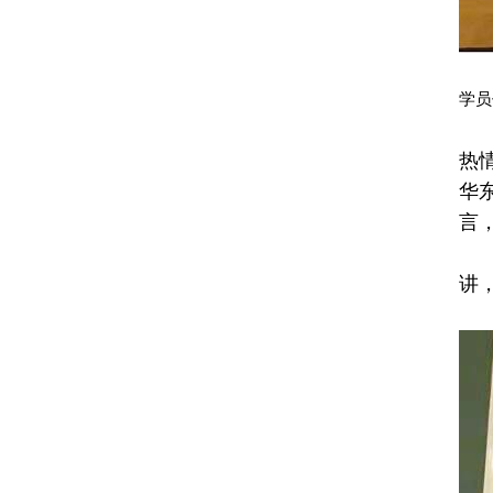
学员
开
热
华
言
简
讲