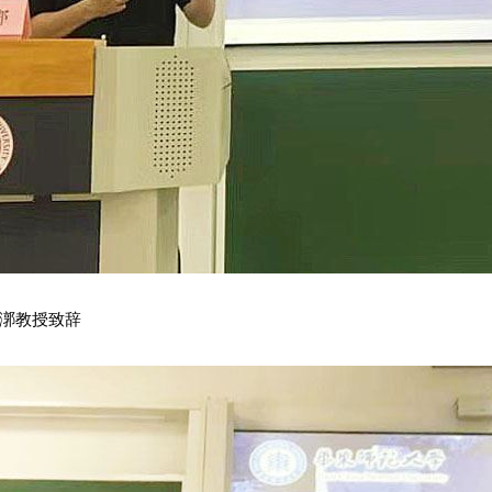
漷教授致辞