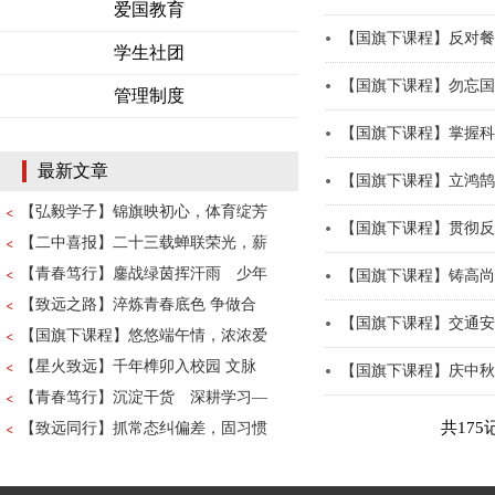
爱国教育
【国旗下课程】反对餐
学生社团
【国旗下课程】勿忘国
管理制度
【国旗下课程】掌握科
最新文章
【国旗下课程】立鸿鹄
【弘毅学子】锦旗映初心，体育绽芳
【国旗下课程】贯彻反
【二中喜报】二十三载蝉联荣光，薪
【青春笃行】鏖战绿茵挥汗雨 少年
【国旗下课程】铸高尚
【致远之路】淬炼青春底色 争做合
【国旗下课程】交通安
【国旗下课程】悠悠端午情，浓浓爱
【星火致远】千年榫卯入校园 文脉
【国旗下课程】庆中秋
【青春笃行】沉淀干货 深耕学习—
共175
【致远同行】抓常态纠偏差，固习惯