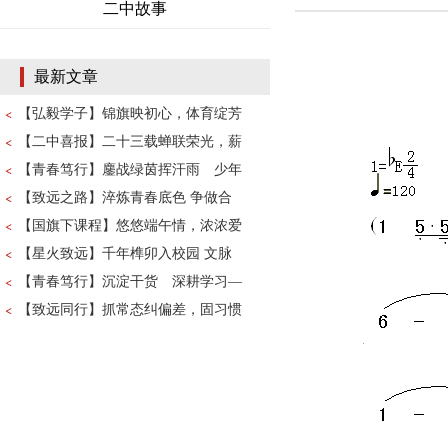
二中故事
最新文章
【弘毅学子】锦旗映初心，体育绽芳
【二中喜报】二十三载蝉联荣光，薪
【青春笃行】鏖战绿茵挥汗雨 少年
【致远之路】淬炼青春底色 争做合
【国旗下课程】悠悠端午情，浓浓爱
【星火致远】千年榫卯入校园 文脉
【青春笃行】沉淀干货 深耕学习—
【致远同行】抓常态纠偏差，固习惯